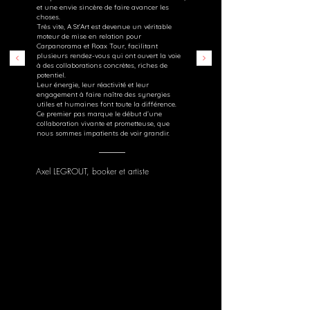
et une envie sincère de faire avancer les
choses.
Très vite, A St'Art est devenue un véritable
moteur de mise en relation pour
Carpanorama et Roax Tour, facilitant
plusieurs rendez-vous qui ont ouvert la voie
à des collaborations concrètes, riches de
potentiel.
Leur énergie, leur réactivité et leur
engagement à faire naître des synergies
utiles et humaines font toute la différence.
Ce premier pas marque le début d’une
collaboration vivante et prometteuse, que
nous sommes impatients de voir grandir.
Axel LEGROUT, booker et artiste