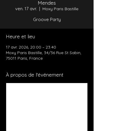
Mendes
ven. 17 avr.
  |  
Moxy Paris Bastille
Groove Party
Heure et lieu
17 avr. 2026, 20:00 – 23:40
Moxy Paris Bastille, 34/36 Rue St Sabin,
75011 Paris, France
À propos de l'événement