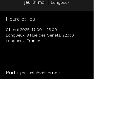
jeu. 01 mai
  |  
Langueux
Heure et lieu
01 mai 2025, 19:00 – 23:00
Langueux, 8 Rue des Genêts, 22360
Langueux, France
Partager cet événement
Politique de confidentialité
Mentions légales