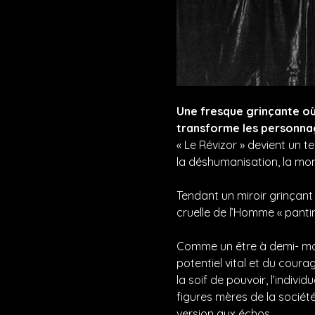
Une fresque grinçante où 
transforme les personna
« Le Révizor » devient un
la déshumanisation, la mont
Tendant un miroir grinçant 
cruelle de l’Homme « pantin
Comme un être à demi- mort 
potentiel vital et du coura
la soif de pouvoir, l’indi
figures mères de la sociét
version aux échos…