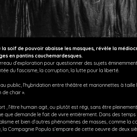
la soif de pouvoir abaisse les masques, révèle la médiocr
ges en pantins cauchemardesques.
 terreau d’exploration pour questionner des sujets éminemm
ée du fascisme, la corruption, la lutte pour la liberté.
au public, l’hybridation entre théâtre et marionnettes à taille
 de chair ».
, l’être humain agit, ou plutôt est régi, sans être pleinemen
ge que demande le fait de vivre entièrement. Dans des temps où
vidualisme et bien d’autres phénomènes de masses, comme la co
é, la Compagnie Populo s’empare de cette oeuvre de deux sièc