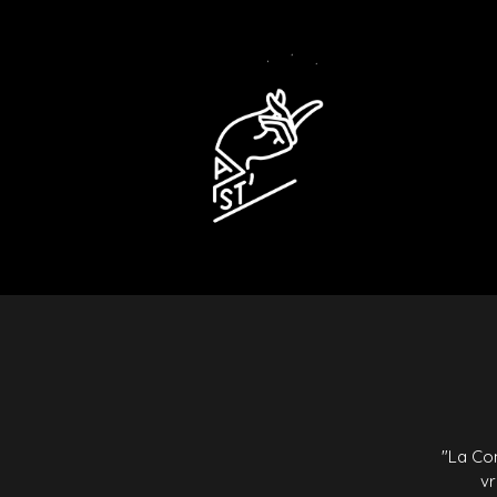
"La Co
vr