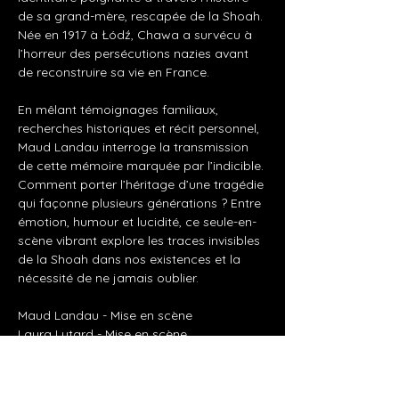
de sa grand-mère, rescapée de la Shoah. 
Née en 1917 à Łódź, Chawa a survécu à 
l’horreur des persécutions nazies avant 
de reconstruire sa vie en France. 
En mêlant témoignages familiaux, 
recherches historiques et récit personnel, 
Maud Landau interroge la transmission 
de cette mémoire marquée par l’indicible. 
Comment porter l’héritage d’une tragédie 
qui façonne plusieurs générations ? Entre 
émotion, humour et lucidité, ce seule-en-
scène vibrant explore les traces invisibles 
de la Shoah dans nos existences et la 
nécessité de ne jamais oublier.
Maud Landau - Mise en scène
Laura Lutard - Mise en scène
Maud Landau - Interprétation
Fabrice Barbotin - Lumière