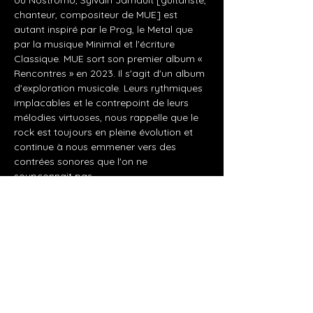
ou Nostromo, Sylvain Jamault [guitariste, 
chanteur, compositeur de MUE] est 
autant inspiré par le Prog, le Metal que 
par la musique Minimal et l'écriture 
Classique. MUE sort son premier album « 
Rencontres » en 2023. Il s'agit d'un album 
d'exploration musicale. Leurs rythmiques 
implacables et le contrepoint de leurs 
mélodies virtuoses, nous rappelle que le 
rock est toujours en pleine évolution et 
continue à nous emmener vers des 
contrées sonores que l'on ne 
soupçonnait pas.
 Prix libre - Petite restauration sur place
Partager cet événement