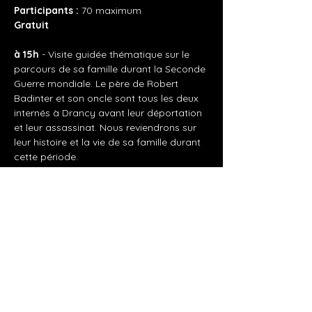
Participants : 
70 maximum
Gratuit
à 15h
 - Visite guidée thématique sur le 
parcours de sa famille durant la Seconde 
Guerre mondiale. Le père de Robert 
Badinter et son oncle sont tous les deux 
internés à Drancy avant leur déportation 
et leur assassinat. Nous reviendrons sur 
leur histoire et la vie de sa famille durant 
cette période.
Afficher plus
Partager cet événement