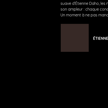
suave d’Étienne Daho, les 
son ampleur : chaque conce
Un moment à ne pas manq
linktr.ee
ÉTIENNE