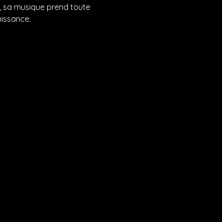
e, sa musique prend toute 
uissance.
View etiennedetre’s Linktree to discover and stream music from top platforms like YouTube, Spotify, Apple Music here. Your next favorite track is just a click away!