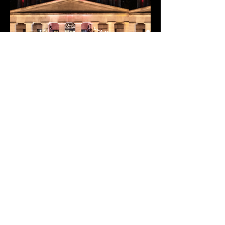
➥ Information et billetterie sur le site de 
La…
Afficher plus
Partager cet événement